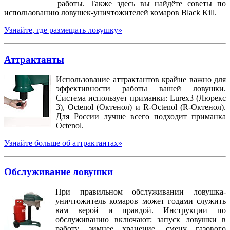
работы. Также здесь вы найдёте советы по
использованию ловушек-уничтожителей комаров Black Kill.
Узнайте, где размещать ловушку»
Аттрактанты
Использование аттрактантов крайне важно для
эффективности работы вашей ловушки.
Система использует приманки:
Lurex
3 (Люрекс
3),
Octenol
(Октенол) и
R
-
Octenol
(
R
-Октенол).
Для России лучше всего подходит приманка
Octenol.
Узнайте больше об аттрактантах»
Обслуживание ловушки
При правильном обслуживании ловушка-
уничтожитель комаров может годами служить
вам верой и правдой. Инструкции по
обслуживанию включают: запуск ловушки в
работу, зимнее хранение, смену газового