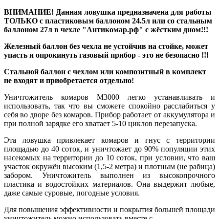
ВНИМАНИЕ! Данная ловушка предназначена для работы
ТОЛЬКО с пластиковым баллоном 24.5л или со стальным
баллоном 27л в чехле "Антикомар.рф" с жёстким дном!!!
Железный баллон без чехла не устойчив на стойке, может
упасть и опрокинуть газовый прибор - это не безопасно !!!
Стальной баллон с чехлом или композитный в комплект
не входят и приобретается отдельно!
Уничтожитель комаров М3000 легко устанавливать и
использовать, так что вы сможете спокойно расслабиться у
себя во дворе без комаров. Прибор работает от аккумулятора и
при полной зарядке его хватает 5-10 циклов перезапуска.
Эта ловушка привлекает комаров и гнус с территории
площадью до 40 соток, и уничтожает до 90% популяции этих
насекомых на территории до 10 соток, при условии, что ваш
участок окружён высоким (1,5-2 метра) и плотным (не рабица)
забором. Уничтожитель выполнен из высокопрочного
пластика и водостойких материалов. Она выдержит любые,
даже самые суровые, погодные условия.
Для повышения эффективности и покрытия большей площади
уничтожитель можно использовать вместе с