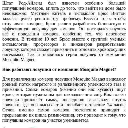
Штат Род-Айленд был известен особенно большой
популяцией комаров, вплоть до того, что выйти из дома было
невозможно. Местный житель и энтомолог Брюс Вигтон
задался целью решить эту проблему. Вместо того, чтобы
отпугивать комаров, Брюс решил разработать безопасную и
эффективную ловушку для комаров. Он постарался изучить
всё о поведении комаров, особенно тех, что переносят
болезни. В течение 10 лет Брюс вместе с группой учёных,
энтомологов, профессоров и инженеров разрабатывали
ловушку, которая сможет приманить и отловить кровососущих
насекомых. Так и появилась серия ловушек от компании
Mosquito Magnet.
Как работают ловушки от компании Mosquito Magnet?
Для привлечения комаров ловушки Mosquito Magnet выделяют
ровный поток нагретого и увлажнённого углекислого газа и
приманки. Самки комаров (именно они нас кусают) ищут
кровь, которая нужны им для откладывания яиц. Как только
ловушка привлечёт самку, последнюю засасывает внутрь
ловушки, где она высыхает и погибает в течение 24 часов.
Отлов именно самок комаров постепенно приводит к
прерыванию их цикла размножения, это приводит к тому, что
популяция комаров на участке уменьшается.