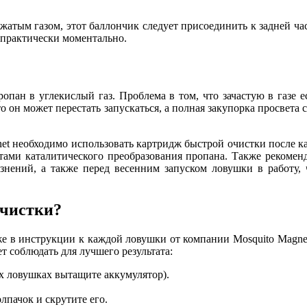
жатым газом, этот баллончик следует присоединить к задней ч
 практически моментально.
опан в углекислый газ. Проблема в том, что зачастую в газе 
что он может перестать запускаться, а полная закупорка просвет
t необходимо использовать картридж быстрой очистки после кажд
ктами каталитического преобразования пропана. Также рекомен
знений, а также перед весенним запуском ловушки в работу, 
очистки?
же в инструкции к каждой ловушки от компании Mosquito Magne
 соблюдать для лучшего результата:
х ловушках вытащите аккумулятор).
лпачок и скрутите его.