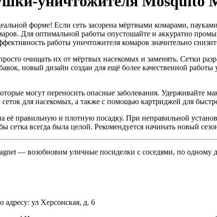
ушки-уничтожителя Mosquito M
идеальной форме! Если сеть засорена мёртвыми комарами, паука
ров. Для оптимальной работы опустошайте и аккуратно промывай
эффективность работы уничтожителя комаров значительно снизит
 просто очищать их от мёртвых насекомых и заменять. Сетки раз
бавок, новый дизайн создан для ещё более качественной работы
которые могут переносить опасные заболевания. Удерживайте 
сеток для насекомых, а также с помощью картриджей для быстр
на её правильную и плотную посадку. При неправильной установк
 бы сетка всегда была целой. Рекомендуется начинать новый сезо
agnet — возобновим уличные посиделки с соседями, по одному дв
 адресу: ул Херсонская, д. 6