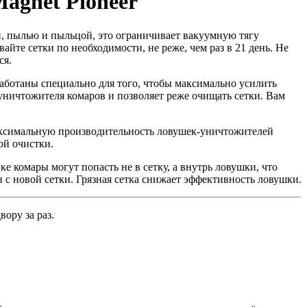
agnet Pioneer
ми, пылью и пыльцой, это ограничивает вакуумную тягу
те сетки по необходимости, не реже, чем раз в 21 день. Не
ся.
работаны специально для того, чтобы максимально усилить
 уничтожителя комаров и позволяет реже очищать сетки. Вам
максимальную производительность ловушек-уничтожителей
ой очистки.
е комары могут попасть не в сетку, а внутрь ловушки, что
н с новой сетки. Грязная сетка снижает эффективность ловушки.
ору за раз.