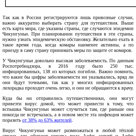
Так как в России регистрируются лишь привозные случаи,
важно аккуратно выбирать страну для путешествия. Выше
есть карта мира, где указаны страны, где случаются эпидемии
Чикунгуньи. При планировании путешествия в эти страны,
нужно узнать эпидемическую обстановку. Желательно ехать в
такое время года, когда комары наименее активны, а по
приезду в саму страну принимать меры по защите от комаров.
У Чикунгуньи довольно высокая заболеваемость. По данным
Роспотребнадзора, в 2016 году было 250 тыс.
инфицированных, 138 из которых погибли. Важно помнить,
что какие бы цифры заболеваемости ни указывались, вряд ли
они будут точными, так как у многих инфицированных
лихорадка проходит очень легко, и они не обращаются к врачу.
Куда бы ни отправились путешественники, они могут
привезти вирус домой, что может привести к тому, что
вспышка Чикунгуньи может случиться там, где раньше она
никогда не встречалась, а в новом месте эта инфекция может
поразить
от 38% до 63% жителей
.
Вирус Чикунгуньи может размножаться в любой тёплой
стране, где обитают комары вида Aedes aegypti и Aedes