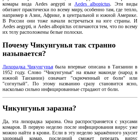
комары вида Aedes aegypti и
Aedes albopictus
. Эти виды
обитают практически по всему миру, особенно там, где тепло,
например в Азии, Африке, в центральной и южной Америке.
В России они тоже начали встречаться на юге страны. И
Aedes aegypti, и Aedes albopictus отличаются тем, что по всему
их телу расположены белые полоски.
Почему Чикунгунья так странно
называется?
Лихорадка Чикунгунья
была впервые описана в Танзании в
1952 году. Слово "Чикунгунья" на языке маконде (народ в
южной Танзании) означает "скрюченный от боли" или
"согнутый". По этому названию сразу становится ясно,
насколько сильно инфицированные страдают от боли.
Чикунгунья заразна?
Да, эта лихорадка заразна. Она распространяется с укусами
комаров. В первую неделю после инфицирования вирус уже
можно найти в крови. Если в эту неделю заражённого укусит
здоровый комар, последний сможет передать вирус