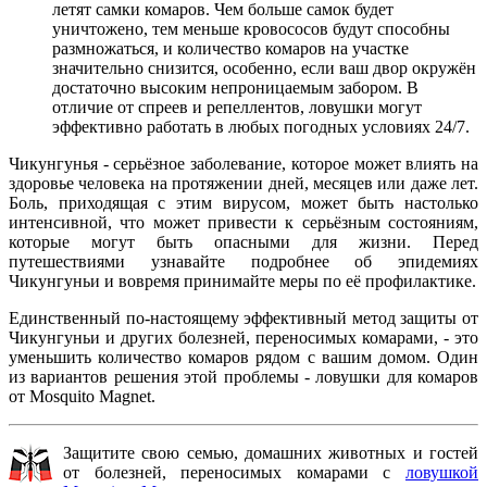
летят самки комаров. Чем больше самок будет
уничтожено, тем меньше кровососов будут способны
размножаться, и количество комаров на участке
значительно снизится, особенно, если ваш двор окружён
достаточно высоким непроницаемым забором. В
отличие от спреев и репеллентов, ловушки могут
эффективно работать в любых погодных условиях 24/7.
Чикунгунья - серьёзное заболевание, которое может влиять на
здоровье человека на протяжении дней, месяцев или даже лет.
Боль, приходящая с этим вирусом, может быть настолько
интенсивной, что может привести к серьёзным состояниям,
которые могут быть опасными для жизни. Перед
путешествиями узнавайте подробнее об эпидемиях
Чикунгуньи и вовремя принимайте меры по её профилактике.
Единственный по-настоящему эффективный метод защиты от
Чикунгуньи и других болезней, переносимых комарами, - это
уменьшить количество комаров рядом с вашим домом. Один
из вариантов решения этой проблемы - ловушки для комаров
от Mosquito Magnet.
Защитите свою семью, домашних животных и гостей
от болезней, переносимых комарами с
ловушкой