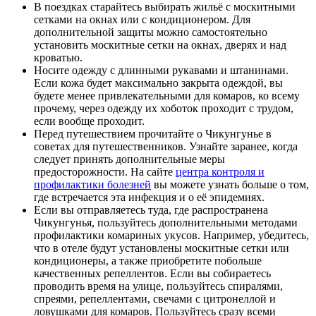
В поездках старайтесь выбирать жильё с москитными
сетками на окнах или с кондиционером. Для
дополнительной защиты можно самостоятельно
установить москитные сетки на окнах, дверях и над
кроватью.
Носите одежду с длинными рукавами и штанинами.
Если кожа будет максимально закрыта одеждой, вы
будете менее привлекательными для комаров, ко всему
прочему, через одежду их хоботок проходит с трудом,
если вообще проходит.
Перед путешествием прочитайте о Чикунгунье в
советах для путешественников. Узнайте заранее, когда
следует принять дополнительные меры
предосторожности. На сайте
центра контроля и
профилактики болезней
вы можете узнать больше о том,
где встречается эта инфекция и о её эпидемиях.
Если вы отправляетесь туда, где распространена
Чикунгунья, пользуйтесь дополнительными методами
профилактики комариных укусов. Например, убедитесь,
что в отеле будут установлены москитные сетки или
кондиционеры, а также приобретите побольше
качественных репеллентов. Если вы собираетесь
проводить время на улице, пользуйтесь спиралями,
спреями, репеллентами, свечами с цитронеллой и
ловушками для комаров. Пользуйтесь сразу всеми