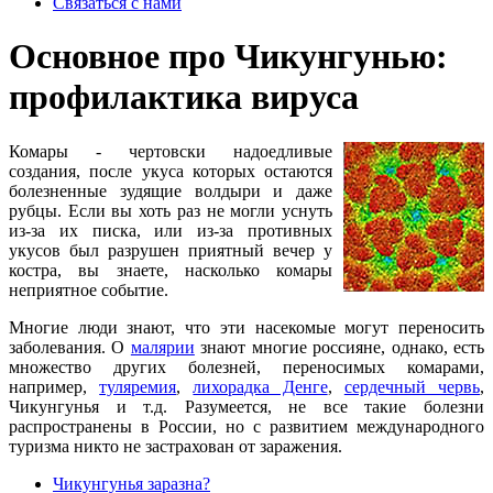
Связаться с нами
Основное про Чикунгунью:
профилактика вируса
Комары - чертовски надоедливые
создания, после укуса которых остаются
болезненные зудящие волдыри и даже
рубцы. Если вы хоть раз не могли уснуть
из-за их писка, или из-за противных
укусов был разрушен приятный вечер у
костра, вы знаете, насколько комары
неприятное событие.
Многие люди знают, что эти насекомые могут переносить
заболевания. О
малярии
знают многие россияне, однако, есть
множество других болезней, переносимых комарами,
например,
туляремия
,
лихорадка Денге
,
сердечный червь
,
Чикунгунья и т.д. Разумеется, не все такие болезни
распространены в России, но с развитием международного
туризма никто не застрахован от заражения.
Чикунгунья заразна?