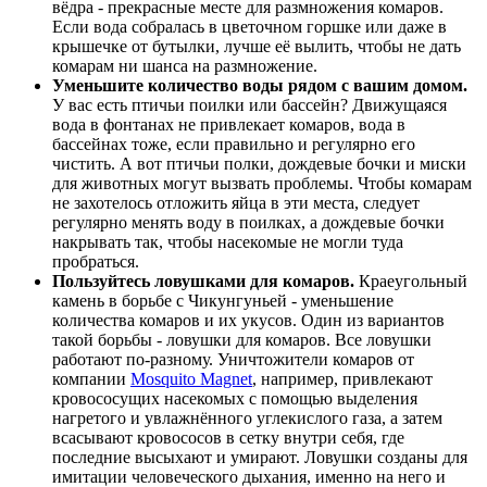
вёдра - прекрасные месте для размножения комаров.
Если вода собралась в цветочном горшке или даже в
крышечке от бутылки, лучше её вылить, чтобы не дать
комарам ни шанса на размножение.
Уменьшите количество воды рядом с вашим домом.
У вас есть птичьи поилки или бассейн? Движущаяся
вода в фонтанах не привлекает комаров, вода в
бассейнах тоже, если правильно и регулярно его
чистить. А вот птичьи полки, дождевые бочки и миски
для животных могут вызвать проблемы. Чтобы комарам
не захотелось отложить яйца в эти места, следует
регулярно менять воду в поилках, а дождевые бочки
накрывать так, чтобы насекомые не могли туда
пробраться.
Пользуйтесь ловушками для комаров.
Краеугольный
камень в борьбе с Чикунгуньей - уменьшение
количества комаров и их укусов. Один из вариантов
такой борьбы - ловушки для комаров. Все ловушки
работают по-разному. Уничтожители комаров от
компании
Mosquito Magnet
, например, привлекают
кровососущих насекомых с помощью выделения
нагретого и увлажнённого углекислого газа, а затем
всасывают кровососов в сетку внутри себя, где
последние высыхают и умирают. Ловушки созданы для
имитации человеческого дыхания, именно на него и